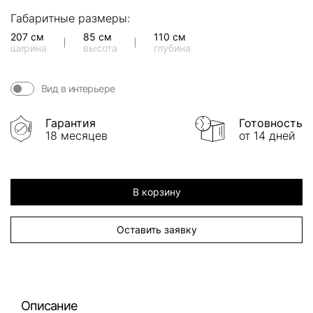
подход к деталям делают его долговечным и надежным выбором
для вашего дома.
Габаритные размеры:
207 см
85 см
110 см
ширина
высота
глубина
Вид в интерьере
Гарантия
Готовность
18 месяцев
от 14 дней
В корзину
Оставить заявку
Описание