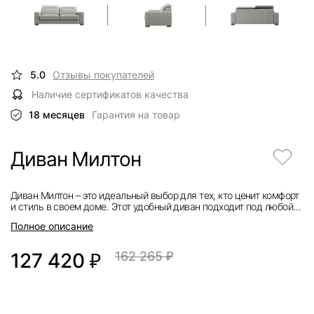
5.0
Отзывы покупателей
Наличие сертификатов качества
18 месяцев
Гарантия на товар
Диван Милтон
Диван Милтон – это идеальный выбор для тех, кто ценит комфорт
и стиль в своем доме. Этот удобный диван подходит под любой
интерьер благодаря своей универсальной дизайнерской
Полное описание
концепции. Особенно стоит отметить двигающие подголовники,
которые позволяют настроить оптимальное положение для
отдыха и релаксации.
127 420
₽
162 265
₽
Благодаря большому спальному месту, диван Милтон станет
идеальным местом для отдыха после долгого дня.
Этот диван не только обеспечит вам комфортное
времяпрепровождение, но и станет украшением вашей гостиной
или спальни. Высокое качество материалов и внимательный